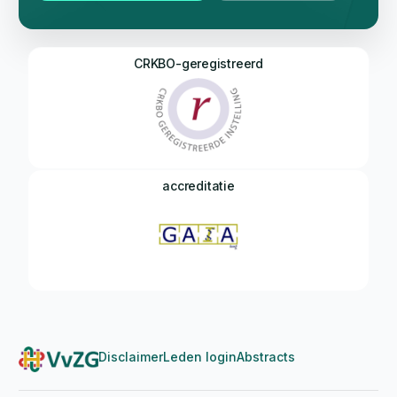
CRKBO-geregistreerd
accreditatie
Disclaimer
Leden login
Abstracts
Login