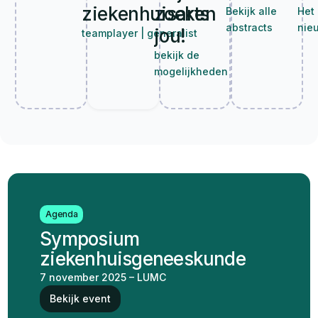
ziekenhuisarts
zoeken
Bekijk alle
Het 
abstracts
nie
jou!
teamplayer | generalist
bekijk de
mogelijkheden
Agenda
Symposium
ziekenhuisgeneeskunde
7 november 2025 – LUMC
Bekijk event