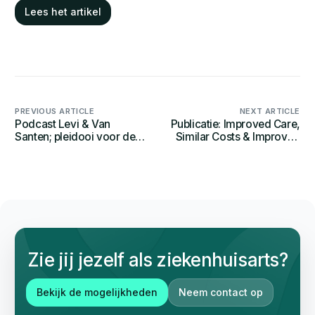
Lees het artikel
PREVIOUS ARTICLE
NEXT ARTICLE
Podcast Levi & Van
Publicatie: Improved Care,
Santen; pleidooi voor de
Similar Costs & Improved
ziekenhuisarts!
Healt Equity by
Interprofessional
Collaboration: An
Economic Evaluation
Zie jij jezelf als ziekenhuisarts?
Bekijk de mogelijkheden
Neem contact op