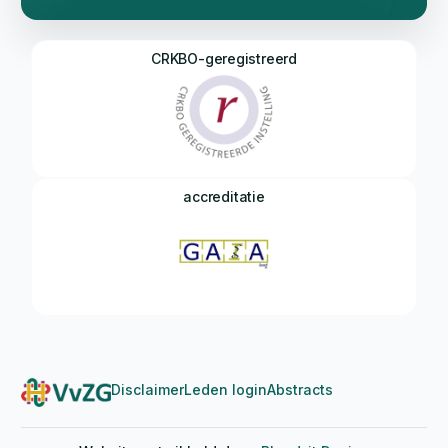
CRKBO-geregistreerd
accreditatie
Disclaimer
Leden login
Abstracts
Login